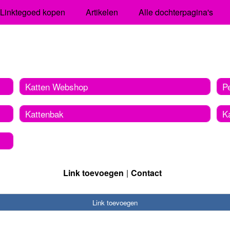
Linktegoed kopen
Artikelen
Alle dochterpagina's
Katten Webshop
P
Kattenbak
K
Link toevoegen
Contact
Link toevoegen