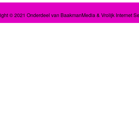
ight © 2021 Onderdeel van
BaakmanMedia
&
Vrolijk Internet S